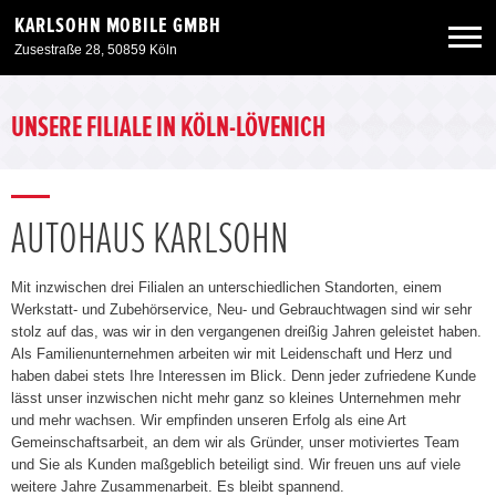
KARLSOHN MOBILE GMBH
Zusestraße 28, 50859 Köln
Neuwagen
UNSERE FILIALE IN KÖLN-LÖVENICH
Gebrauchtwagen
AUTOHAUS KARLSOHN
Angebote
Mit inzwischen drei Filialen an unterschiedlichen Standorten, einem
Service & Zubehör
Werkstatt- und Zubehörservice, Neu- und Gebrauchtwagen sind wir sehr
stolz auf das, was wir in den vergangenen dreißig Jahren geleistet haben.
Als Familienunternehmen arbeiten wir mit Leidenschaft und Herz und
Unser Autohaus
haben dabei stets Ihre Interessen im Blick. Denn jeder zufriedene Kunde
lässt unser inzwischen nicht mehr ganz so kleines Unternehmen mehr
und mehr wachsen. Wir empfinden unseren Erfolg als eine Art
Gemeinschaftsarbeit, an dem wir als Gründer, unser motiviertes Team
und Sie als Kunden maßgeblich beteiligt sind. Wir freuen uns auf viele
weitere Jahre Zusammenarbeit. Es bleibt spannend.