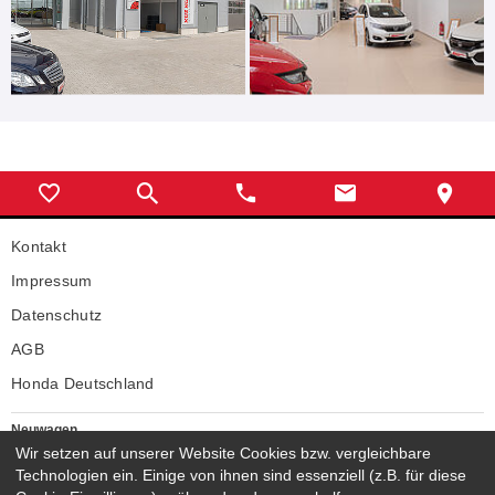
Kontakt
Impressum
Datenschutz
AGB
Honda Deutschland
Neuwagen
Wir setzen auf unserer Website Cookies bzw. vergleichbare
Honda Neuwagen
Technologien ein. Einige von ihnen sind essenziell (z.B. für diese
Gebrauchtwagen