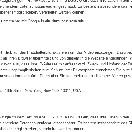
e zugleich gem. Art. 49 Abs. 1 S. 1 lit. a DSGVO ein, dass Ihre Daten in de
eichendem Datenschutzniveau eingeschätzt. Es besteht insbesondere das Ris
ehelfsmöglichkeiten, verarbeitet werden können.
unmittelbar mit Google in ein Nutzungsverhältnis.
t Klick auf das Platzhalterbild aktivieren um das Video anzuzeigen. Dazu ba
t an Ihren Browser übermittelt und von diesem in die Website eingebunden. W
h davon aus, dass Ihre IP-Adresse mit erfasst wird. Zweck und Umfang der D
instellungsmöglichkeiten zum Schutz Ihrer Privatsphäre entnehmen Sie bitt
 unseren Internetauftritt Daten über Sie sammelt und mit Ihren bei Vimeo ges
West 18th Street New York, New York 10011, USA
e zugleich gem. Art. 49 Abs. 1 S. 1 lit. a DSGVO ein, dass Ihre Daten in de
eichendem Datenschutzniveau eingeschätzt. Es besteht insbesondere das Ris
ehelfsmöglichkeiten, verarbeitet werden können.