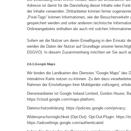
Adresse ist damit für die Darstellung dieser Inhalte oder Fun
der Inhalte verwenden. Drittanbieter können ferner sogenann
„Pixel-Tags“ können Informationen, wie der Besucherverkehr
gespeichert werden und unter anderem technische Informati
Onlineangebotes enthalten als auch mit solchen Information
Sofern wir die Nutzer um deren Einwilligung in den Einsatz der
werden die Daten der Nutzer auf Grundlage unserer berechtigten
DSGVO). In diesem Zusammenhang möchten wir Sie auch auf 
2.6.1.Google Maps
Wir binden die Landkarten des Dienstes “Google Maps” des Die
interaktive Karte nutzen zu können. Zu den dazu verarbeitet
Rahmen der Einstellungen ihrer Mobilgeräte vollzogen), erho
Diensteanbieter ist Google Ireland Limited, Gordon House, 
https://cloud.google.com/maps-platform;
Datenschutzerklärung: https://policies.google.com/privacy;
Widerspruchsmöglichkeit (Opt-Out): Opt-Out-Plugin: https://
https://adssettings.google.com/authenticated.