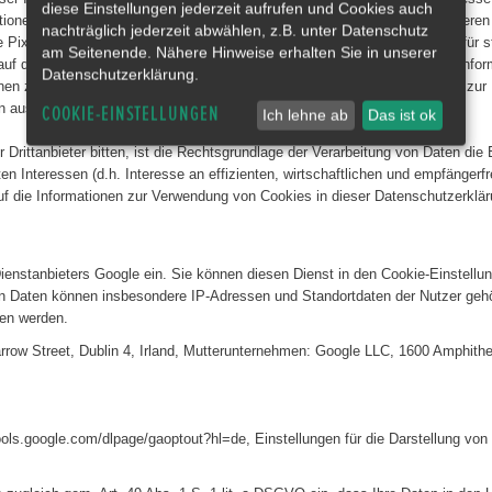
diese Einstellungen jederzeit aufrufen und Cookies auch
ktionen erforderlich. Wir bemühen uns, nur solche Inhalte zu verwenden, deren 
nachträglich jederzeit abwählen, z.B. unter Datenschutz
te Pixel-Tags (unsichtbare Grafiken, auch als „Web Beacons“ bezeichnet) für
am Seitenende. Nähere Hinweise erhalten Sie in unserer
 auf den Seiten dieser Webseite, ausgewertet werden. Die pseudonymen Infor
Datenschutzerklärung.
onen zum Browser und zum Betriebssystem, zu verweisenden Webseiten, zur
en aus anderen Quellen verbunden werden.
COOKIE-EINSTELLUNGEN
Ich lehne ab
Das ist ok
 Drittanbieter bitten, ist die Rechtsgrundlage der Verarbeitung von Daten die 
 Interessen (d.h. Interesse an effizienten, wirtschaftlichen und empfängerfreu
die Informationen zur Verwendung von Cookies in dieser Datenschutzerklär
nstanbieters Google ein. Sie können diesen Dienst in den Cookie-Einstellung
en Daten können insbesondere IP-Adressen und Standortdaten der Nutzer gehöre
ben werden.
Barrow Street, Dublin 4, Irland, Mutterunternehmen: Google LLC, 1600 Amphit
tools.google.com/dlpage/gaoptout?hl=de, Einstellungen für die Darstellung vo