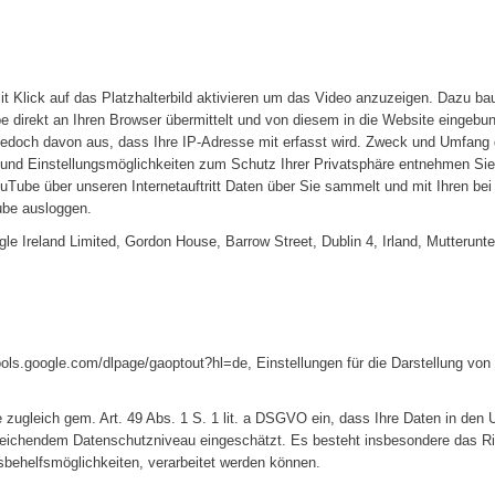
t Klick auf das Platzhalterbild aktivieren um das Video anzuzeigen. Dazu ba
 direkt an Ihren Browser übermittelt und von diesem in die Website eingebu
 jedoch davon aus, dass Ihre IP-Adresse mit erfasst wird. Zweck und Umfang
und Einstellungsmöglichkeiten zum Schutz Ihrer Privatsphäre entnehmen Sie
ouTube über unseren Internetauftritt Daten über Sie sammelt und mit Ihren b
ube ausloggen.
gle Ireland Limited, Gordon House, Barrow Street, Dublin 4, Irland, Mutter
tools.google.com/dlpage/gaoptout?hl=de, Einstellungen für die Darstellung vo
e zugleich gem. Art. 49 Abs. 1 S. 1 lit. a DSGVO ein, dass Ihre Daten in de
eichendem Datenschutzniveau eingeschätzt. Es besteht insbesondere das Ris
ehelfsmöglichkeiten, verarbeitet werden können.