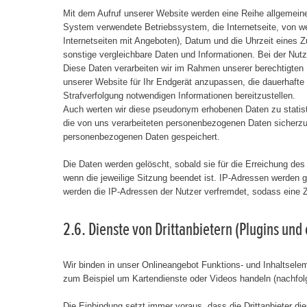
Mit dem Aufruf unserer Website werden eine Reihe allgemein
System verwendete Betriebssystem, die Internetseite, von wel
Internetseiten mit Angeboten), Datum und die Uhrzeit eines Zu
sonstige vergleichbare Daten und Informationen. Bei der Nut
Diese Daten verarbeiten wir im Rahmen unserer berechtigten In
unserer Website für Ihr Endgerät anzupassen, die dauerhafte
Strafverfolgung notwendigen Informationen bereitzustellen.
Auch werten wir diese pseudonym erhobenen Daten zu statist
die von uns verarbeiteten personenbezogenen Daten sicherzu
personenbezogenen Daten gespeichert.
Die Daten werden gelöscht, sobald sie für die Erreichung des 
wenn die jeweilige Sitzung beendet ist. IP-Adressen werden 
werden die IP-Adressen der Nutzer verfremdet, sodass eine Z
2.6. Dienste von Drittanbietern (Plugins und
Wir binden in unser Onlineangebot Funktions- und Inhaltseleme
zum Beispiel um Kartendienste oder Videos handeln (nachfolge
Die Einbindung setzt immer voraus, dass die Drittanbieter die