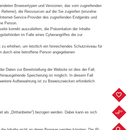
rwendeten Browsertypen und Versionen, das vom zugreifenden
Referrer), die Ressourcen auf die Sie zugreifen (einzelne
r Internet-Service-Provider des zugreifenden Endgeräts und
ene Person.
ite korrekt auszuliefern, die Präsentation der Inhalte
gsbehörden im Falle eines Cyberangriffes die zur
u erhöhen, um letztlich ein hinreichendes Schutzniveau für
en durch eine betroffene Person angegebenen
r Daten zur Bereitstellung der Website ist dies der Fall,
rhinausgehende Speicherung ist möglich. In diesem Fall
 weitere Aufbewahrung ist zu Beweiszwecken erforderlich.
F
F
et als „Drittanbieter”) bezogen werden. Dabei kann es sich
F
e die Inhalte nicht an deren Browser senden könnten. Die IP-