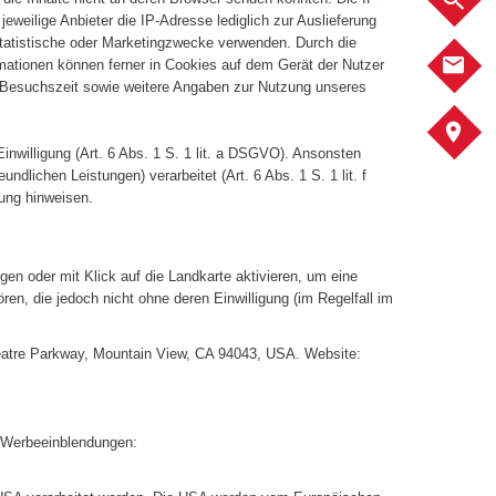
jeweilige Anbieter die IP-Adresse lediglich zur Auslieferung
 statistische oder Marketingzwecke verwenden. Durch die
K
mationen können ferner in Cookies auf dem Gerät der Nutzer
 Besuchszeit sowie weitere Angaben zur Nutzung unseres
A
Einwilligung (Art. 6 Abs. 1 S. 1 lit. a DSGVO). Ansonsten
ndlichen Leistungen) verarbeitet (Art. 6 Abs. 1 S. 1 lit. f
ung hinweisen.
en oder mit Klick auf die Landkarte aktivieren, um eine
n, die jedoch nicht ohne deren Einwilligung (im Regelfall im
heatre Parkway, Mountain View, CA 94043, USA. Website:
n Werbeeinblendungen: