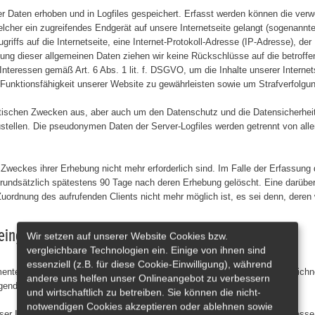
er Daten erhoben und in Logfiles gespeichert. Erfasst werden können die ve
cher ein zugreifendes Endgerät auf unsere Internetseite gelangt (sogenannte 
griffs auf die Internetseite, eine Internet-Protokoll-Adresse (IP-Adresse), de
zung dieser allgemeinen Daten ziehen wir keine Rückschlüsse auf die betroff
teressen gemäß Art. 6 Abs. 1 lit. f. DSGVO, um die Inhalte unserer Internetse
 Funktionsfähigkeit unserer Website zu gewährleisten sowie um Strafverfolgun
ischen Zwecken aus, aber auch um den Datenschutz und die Datensicherheit z
stellen. Die pseudonymen Daten der Server-Logfiles werden getrennt von all
Zweckes ihrer Erhebung nicht mehr erforderlich sind. Im Falle der Erfassung de
grundsätzlich spätestens 90 Tage nach deren Erhebung gelöscht. Eine darübe
uordnung des aufrufenden Clients nicht mehr möglich ist, es sei denn, deren
 eingebettete Funktionen sowie Inhalte)
Wir setzen auf unserer Website Cookies bzw.
vergleichbare Technologien ein. Einige von ihnen sind
essenziell (z.B. für diese Cookie-Einwilligung), während
nte ein, die von den Servern ihrer jeweiligen Anbieter (nachfolgend bezeichn
andere uns helfen unser Onlineangebot zu verbessern
nd einheitlich bezeichnet als „Inhalte”).
und wirtschaftlich zu betreiben. Sie können die nicht-
notwendigen Cookies akzeptieren oder ablehnen sowie
ser Inhalte die IP-Adresse der Nutzer verarbeiten, da sie ohne die IP-Adress