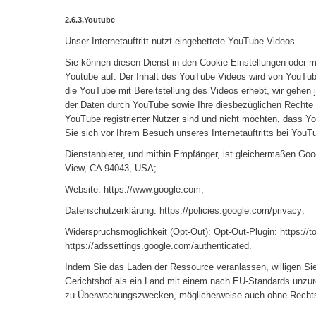
2.6.3.Youtube
Unser Internetauftritt nutzt eingebettete YouTube-Videos.
Sie können diesen Dienst in den Cookie-Einstellungen oder mi
Youtube auf. Der Inhalt des YouTube Videos wird von YouTube
die YouTube mit Bereitstellung des Videos erhebt, wir gehen
der Daten durch YouTube sowie Ihre diesbezüglichen Rechte 
YouTube registrierter Nutzer sind und nicht möchten, dass Y
Sie sich vor Ihrem Besuch unseres Internetauftritts bei YouT
Dienstanbieter, und mithin Empfänger, ist gleichermaßen Goo
View, CA 94043, USA;
Website: https://www.google.com;
Datenschutzerklärung: https://policies.google.com/privacy;
Widerspruchsmöglichkeit (Opt-Out): Opt-Out-Plugin: https://
https://adssettings.google.com/authenticated.
Indem Sie das Laden der Ressource veranlassen, willigen Si
Gerichtshof als ein Land mit einem nach EU-Standards unzur
zu Überwachungszwecken, möglicherweise auch ohne Rechtsb