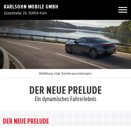
KARLSOHN MOBILE GMBH
Zusestraße 28, 50859 Köln
Neuwagen
Gebrauchtwagen
Angebote
Abbildung zeigt Sonderausstattungen.
Service & Zubehör
DER NEUE PRELUDE
Ein dynamisches Fahrerlebnis
Unser Autohaus
DER NEUE PRELUDE