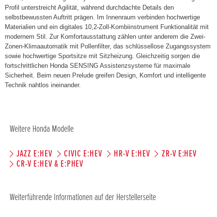
Profil unterstreicht Agilität, während durchdachte Details den
selbstbewussten Auftritt prägen. Im Innenraum verbinden hochwertige
Materialien und ein digitales 10,2-Zoll-Kombiinstrument Funktionalität mit
modernem Stil. Zur Komfortausstattung zählen unter anderem die Zwei-
Zonen-Klimaautomatik mit Pollenfilter, das schlüssellose Zugangssystem
sowie hochwertige Sportsitze mit Sitzheizung. Gleichzeitig sorgen die
fortschrittlichen Honda SENSING Assistenzsysteme für maximale
Sicherheit. Beim neuen Prelude greifen Design, Komfort und intelligente
Technik nahtlos ineinander.
Weitere Honda Modelle
JAZZ E:HEV
CIVIC E:HEV
HR-V E:HEV
ZR-V E:HEV
CR-V E:HEV & E:PHEV
Weiterführende Informationen auf der Herstellerseite