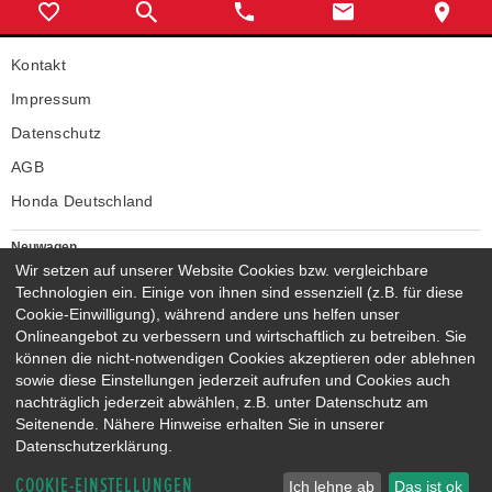
Kontakt
Impressum
Datenschutz
AGB
Honda Deutschland
Neuwagen
Wir setzen auf unserer Website Cookies bzw. vergleichbare
Honda Neuwagen
Technologien ein. Einige von ihnen sind essenziell (z.B. für diese
Gebrauchtwagen
Cookie-Einwilligung), während andere uns helfen unser
Honda Gebrauchtwagen
Onlineangebot zu verbessern und wirtschaftlich zu betreiben. Sie
Honda Vorführwagen
können die nicht-notwendigen Cookies akzeptieren oder ablehnen
Gesamtbestand
sowie diese Einstellungen jederzeit aufrufen und Cookies auch
nachträglich jederzeit abwählen, z.B. unter Datenschutz am
NEUWAGENMODELLE
Seitenende. Nähere Hinweise erhalten Sie in unserer
HONDA JAZZ E:HEV
HONDA CIVIC E:HEV
Datenschutzerklärung.
HONDA PRELUDE E:HEV
HONDA HR-V E:HEV
COOKIE-EINSTELLUNGEN
HONDA ZR-V E:HEV
HONDA CR-V E:HEV & E:PHEV
Ich lehne ab
Das ist ok