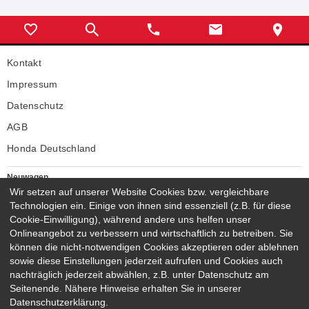
Kontakt
Impressum
Datenschutz
AGB
Honda Deutschland
Neuwagen
Honda Neuwagen
Wir setzen auf unserer Website Cookies bzw. vergleichbare
Technologien ein. Einige von ihnen sind essenziell (z.B. für diese
Gebrauchtwagen
Cookie-Einwilligung), während andere uns helfen unser
Honda Gebrauchtwagen
Onlineangebot zu verbessern und wirtschaftlich zu betreiben. Sie
Honda Vorführwagen
können die nicht-notwendigen Cookies akzeptieren oder ablehnen
Gesamtbestand
sowie diese Einstellungen jederzeit aufrufen und Cookies auch
nachträglich jederzeit abwählen, z.B. unter Datenschutz am
NEUWAGENMODELLE
Seitenende. Nähere Hinweise erhalten Sie in unserer
HONDA JAZZ E:HEV
HONDA CIVIC E:HEV
Datenschutzerklärung.