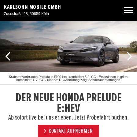
KARLSOHN MOBILE GMBH
Zusestraße 28, 50859 Köln
Neuwagen
Gebrauchtwagen
Angebote
Kraftstoffverbrauch Prelude in l/100 km: kombiniert 5,2. CO₂-Emissionen in g/km:
kombiniert 117. CO₂-Klasse: D. //Abbildung zeigt Sonderausstattungen.
Service & Zubehör
DER NEUE HONDA PRELUDE
Unser Autohaus
E:HEV
Ab sofort live bei uns erleben. Jetzt Probefahrt buchen.
KONTAKT AUFNEHMEN