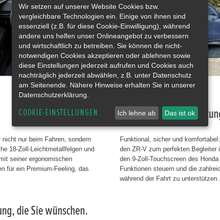
Wir setzen auf unserer Website Cookies bzw.
vergleichbare Technologien ein. Einige von ihnen sind
essenziell (z.B. für diese Cookie-Einwilligung), während
andere uns helfen unser Onlineangebot zu verbessern
und wirtschaftlich zu betreiben. Sie können die nicht-
notwendigen Cookies akzeptieren oder ablehnen sowie
diese Einstellungen jederzeit aufrufen und Cookies auch
nachträglich jederzeit abwählen, z.B. unter Datenschutz
am Seitenende. Nähere Hinweise erhalten Sie in unserer
Datenschutzerklärung.
Umfangreiche Ausstattun
COOKIE-EINSTELLUNGEN
Ich lehne ab
Das ist ok
 nicht nur beim Fahren, sondern
Funktional, sicher und komfortabe
he 18-Zoll-Leichtmetallfelgen und
den ZR-V zum perfekten Begleiter in
 mit seiner ergonomischen
den 9-Zoll-Touchscreen des Honda
n für ein Premium-Feeling, das
Funktionen steuern und die zahlr
während der Fahrt zu unterstützen.
tung, die Sie wünschen.