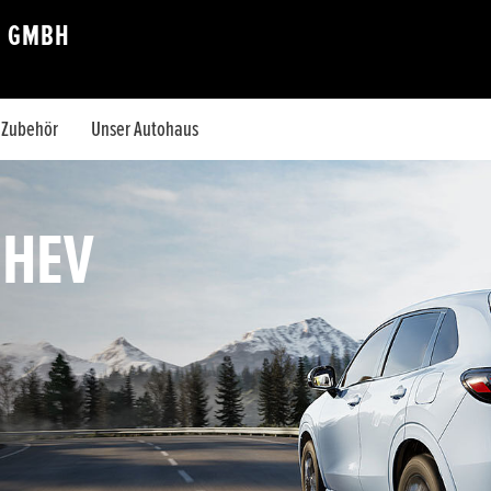
E GMBH
& Zubehör
Unser Autohaus
:HEV