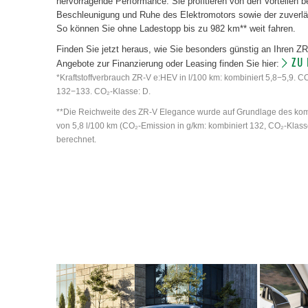
hervorragende Performance. Sie profitieren von den Vorteilen b
Beschleunigung und Ruhe des Elektromotors sowie der zuverlä
So können Sie ohne Ladestopp bis zu 982 km** weit fahren.
Finden Sie jetzt heraus, wie Sie besonders günstig an Ihren 
ZU
Angebote zur Finanzierung oder Leasing finden Sie hier:
*Kraftstoffverbrauch ZR-V e:HEV in l/100 km: kombiniert 5,8−5,9. C
132−133. CO₂-Klasse: D.
**Die Reichweite des ZR-V Elegance wurde auf Grundlage des kom
von 5,8 l/100 km (CO₂-Emission in g/km: kombiniert 132, CO₂-Klasse
berechnet.