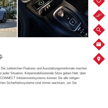
F
F
F
K
g.
A
l: Die zahlreichen Features und Ausstattungsmerkmale machen
 jeder Situation. Körperstabilisierende Sitze geben Halt, über
 CONNECT Infotainmentsystems können Sie alle nötigen
eichen Sicherheitssysteme sind immer wachsam, um Sie