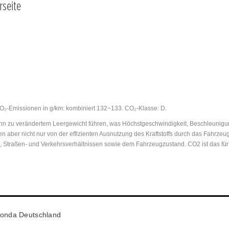
rseite
 CO₂-Emissionen in g/km: kombiniert 132−133. CO₂-Klasse: D.
 zu verändertem Leergewicht führen, was Höchstgeschwindigkeit, Beschleunigungs
n aber nicht nur von der effizienten Ausnutzung des Kraftstoffs durch das Fahrz
n, Straßen- und Verkehrsverhältnissen sowie dem Fahrzeugzustand. CO2 ist das fü
onda Deutschland