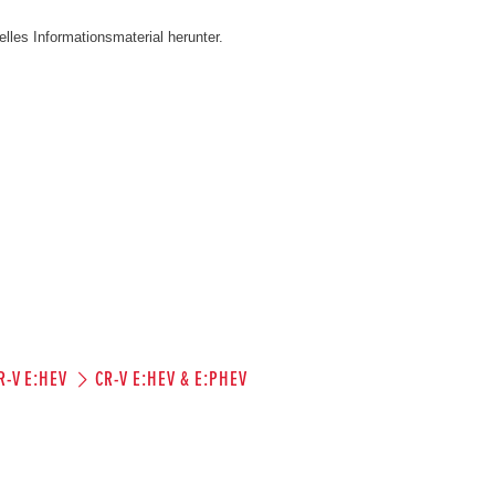
lles Informationsmaterial herunter.
R-V E:HEV
CR-V E:HEV & E:PHEV