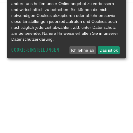
andere uns helfen unser Onlineangebot zu verbessern
und wirtschaftlich zu betreiben. Sie können die nicht-
notwendigen Cookies akzeptieren oder ablehnen sowie
diese Einstellungen jederzeit aufrufen und Cookies auch
nachträglich jederzeit abwählen, z.B. unter Datenschutz
am Seitenende. Nähere Hinweise erhalten Sie in unserer
Datenschutzerklärung.
COOKIE-EINSTELLUNGEN
Ich lehne ab
Das ist ok