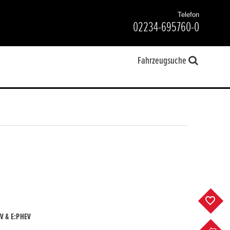
Telefon
02234-695760-0
Fahrzeugsuche
F
V & E:PHEV