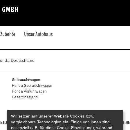
E GMBH
& Zubehör
Unser Autohaus
onda Deutschland
Gebrauchtwagen
Honda Gebrauchtwagen
Honda Vorführwagen
Gesamtbestand
Wir setzen auf unserer Website Cookies bzw.
vergleichbare Technologien ein. Einige von ihnen sind
E E:HEV
HONDA HR-V E:HEV
HONDA ZR-V E:HEV
HONDA CR-V E:HE
essenziell (z.B. für diese Cookie-Einwilligung), während