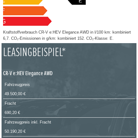
Kraftstoffverbrauch CR-V e:HEV Elegance AWD in l/100 km: kombiniert
6,7. CO₂-Emissionen in g/km: kombiniert 152. CO₂-Klasse: E.
LEASINGBEISPIEL*
CR-V e:HEV Elegance AWD
Fahrzeugpreis
49.500,00 €
Fracht
690,20 €
Fahrzeugpreis inkl. Fracht
50.190,20 €