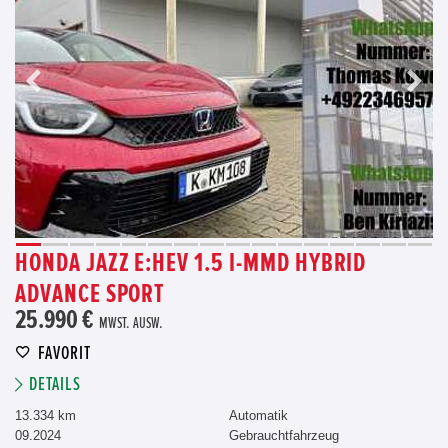
HONDA JAZZ E:HEV 1.5 I-MMD HYBRID
ADVANCE SPORT
25.990 €
MWST. AUSW.
FAVORIT
DETAILS
13.334 km
Automatik
09.2024
Gebrauchtfahrzeug