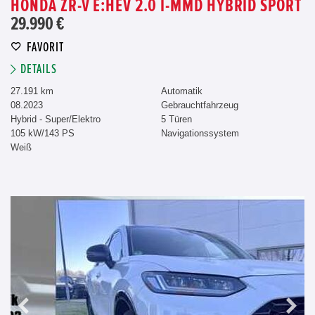
HONDA ZR-V E:HEV 2.0 I-MMD HYBRID SPORT
29.990 €
FAVORIT
DETAILS
27.191 km
Automatik
08.2023
Gebrauchtfahrzeug
Hybrid - Super/Elektro
5 Türen
105 kW/143 PS
Navigationssystem
Weiß