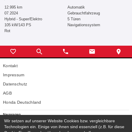
12.995 km
Automatik
07.2024
Gebrauchtfahrzeug
Hybrid - Super/Elektro
5 Türen
105 kW/143 PS
Navigationssystem
Rot
Kontakt
Impressum
Datenschutz
AGB
Honda Deutschland
Neuwagen
Honda Neuwagen
Wir setzen auf unserer Website Cookies bzw. vergleichbare
Technologien ein. Einige von ihnen sind essenziell (z.B. für diese
Gebrauchtwagen